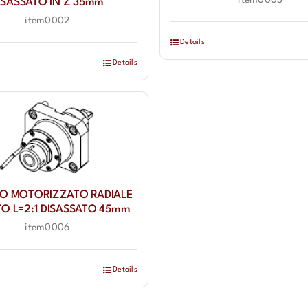
item0003
ISASSATO IN Z 35mm
item0002
Details
Details
O MOTORIZZATO RADIALE
TO L=2:1 DISASSATO 45mm
item0006
Details