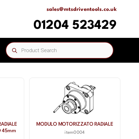
sales@mtsdriventools.co.uk
01204 523429
Products
search
ADIALE
MODULO MOTORIZZATO RADIALE
O 45mm
item0004