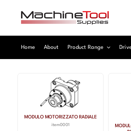
Skip
to
content
Home
About
Product Range
Driv
MODULO MOTORIZZATO RADIALE
item0001
MODUL